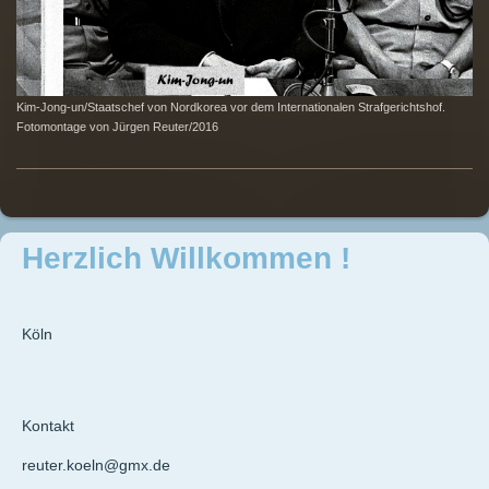
Kim-Jong-un/Staatschef von Nordkorea vor dem Internationalen Strafgerichtshof.
Fotomontage von Jürgen Reuter/2016
Herzlich Willkommen !
Köln
Kontakt
reuter.koeln@gmx.de